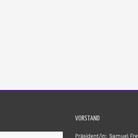
VORSTAND
Präsident/in: Samuel Fre