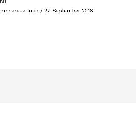
ERN
ormcare-admin
/
27. September 2016