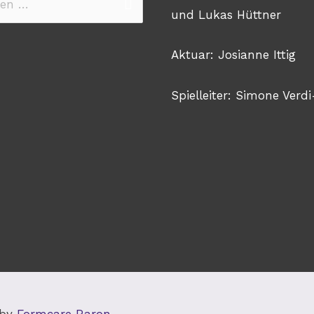
n
und Lukas Hüttner
Aktuar: Josianne Ittig
Spielleiter: Simone Verdi
 by
Formcare Raron