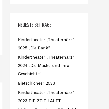
c
h
e
NEUESTE BEITRÄGE
n
Kindertheater „Theaterhärz“
n
2025 „Die Bank“
a
c
Kindertheater „Theaterhärz“
h
2024 „Die Maske und ihre
:
Geschichte“
Bietschicheer 2023
Kindertheater „Theaterhärz“
2023 DIE ZEIT LÄUFT