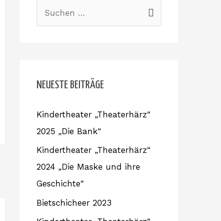
S
u
c
h
e
NEUESTE BEITRÄGE
n
Kindertheater „Theaterhärz“
n
2025 „Die Bank“
a
c
Kindertheater „Theaterhärz“
h
2024 „Die Maske und ihre
:
Geschichte“
Bietschicheer 2023