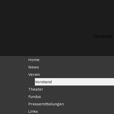
Zum
Suchen …
Inhalt
springen
Facebook
Home
News
Verein
Vorstand
Theater
Fundus
Pressemitteilungen
Links