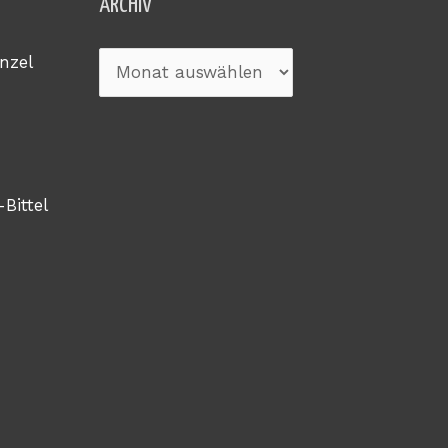
Archiv
ARCHIV
nzel
-Bittel