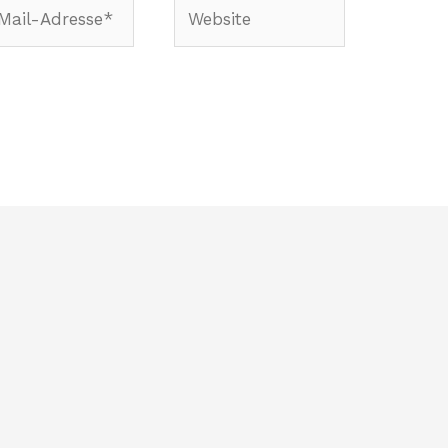
Website
-
sse*