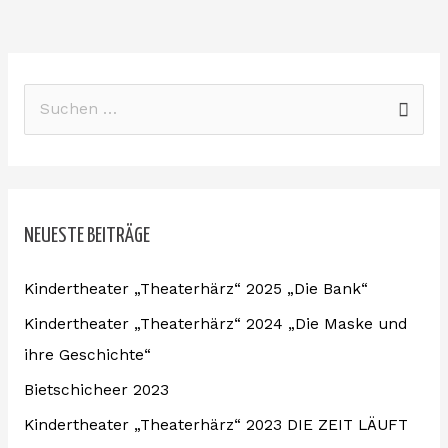
S
u
c
h
NEUESTE BEITRÄGE
e
n
Kindertheater „Theaterhärz“ 2025 „Die Bank“
n
Kindertheater „Theaterhärz“ 2024 „Die Maske und
a
ihre Geschichte“
c
Bietschicheer 2023
h
:
Kindertheater „Theaterhärz“ 2023 DIE ZEIT LÄUFT