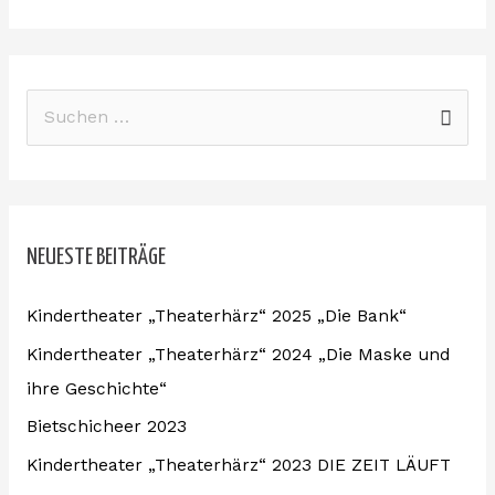
S
u
c
h
NEUESTE BEITRÄGE
e
n
Kindertheater „Theaterhärz“ 2025 „Die Bank“
n
Kindertheater „Theaterhärz“ 2024 „Die Maske und
a
ihre Geschichte“
c
Bietschicheer 2023
h
:
Kindertheater „Theaterhärz“ 2023 DIE ZEIT LÄUFT