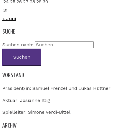
24
25
26
27
28
29
30
31
« Juni
SUCHE
Suchen nach:
VORSTAND
Präsident/in: Samuel Frenzel und Lukas Hüttner
Aktuar: Josianne Ittig
Spielleiter: Simone Verdi-Bittel
ARCHIV