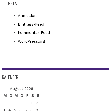
META
Anmelden
Eintrags-Feed
Kommentar-Feed
WordPress.org
KALENDER
August 2026
M
D
M
D
F
S
S
1
2
3
4
5
6
7
8
9