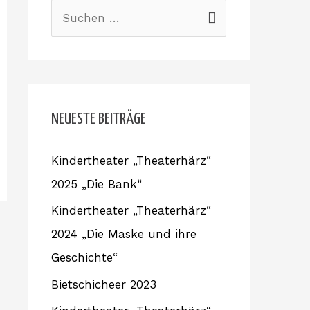
S
u
c
h
e
NEUESTE BEITRÄGE
n
Kindertheater „Theaterhärz“
n
2025 „Die Bank“
a
c
Kindertheater „Theaterhärz“
h
2024 „Die Maske und ihre
:
Geschichte“
Bietschicheer 2023