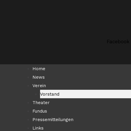
Zum
Suchen …
Inhalt
springen
Facebook
Home
News
Verein
Vorstand
Theater
Fundus
Pressemitteilungen
Links