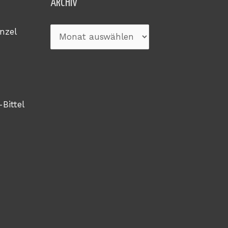
Archiv
ARCHIV
nzel
-Bittel