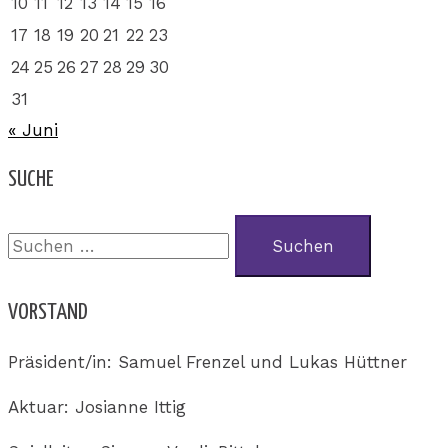
10
11
12
13
14
15
16
17
18
19
20
21
22
23
24
25
26
27
28
29
30
31
« Juni
SUCHE
VORSTAND
Präsident/in: Samuel Frenzel und Lukas Hüttner
Aktuar: Josianne Ittig