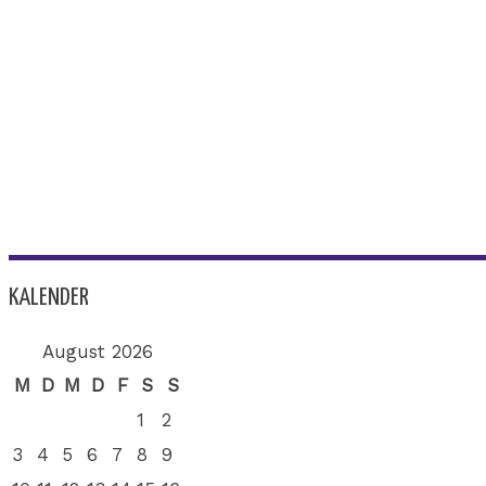
KALENDER
August 2026
M
D
M
D
F
S
S
1
2
3
4
5
6
7
8
9