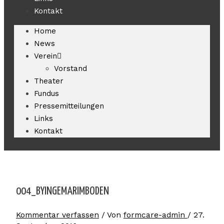
o
e
p
r
Kontakt
Home
k
e
a
News
Verein
m
Vorstand
Theater
Fundus
Pressemitteilungen
Links
Kontakt
004_BYINGEMARIMBODEN
Kommentar verfassen
/ Von
formcare-admin
/
27.