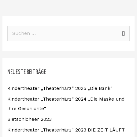
S
u
c
h
NEUESTE BEITRÄGE
e
n
Kindertheater „Theaterhärz“ 2025 „Die Bank“
n
Kindertheater „Theaterhärz“ 2024 „Die Maske und
a
ihre Geschichte“
c
Bietschicheer 2023
h
:
Kindertheater „Theaterhärz“ 2023 DIE ZEIT LÄUFT