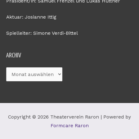
Präsident/in: Samuel Frenzel und Lukas Hüttner
Aktuar: Josianne Ittig
Spielleiter: Simone Verdi-Bittel
Archiv
ARCHIV
Copyright © 2026
Theaterverein Raron
| Powered by
Formcare Raron