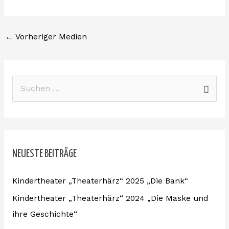
o
e
p
r
k
e
a
←
Vorheriger Medien
m
S
u
c
h
NEUESTE BEITRÄGE
e
n
Kindertheater „Theaterhärz“ 2025 „Die Bank“
n
Kindertheater „Theaterhärz“ 2024 „Die Maske und
a
ihre Geschichte“
c