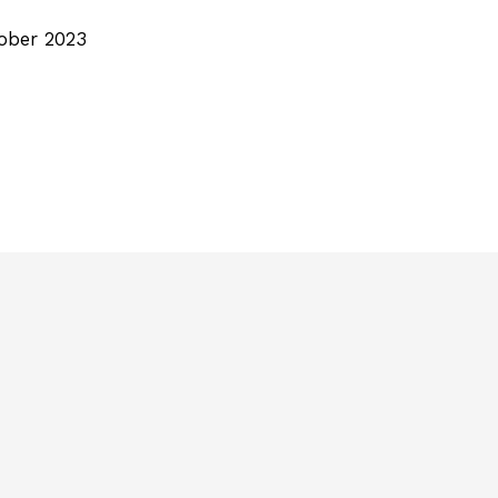
k
tober 2023