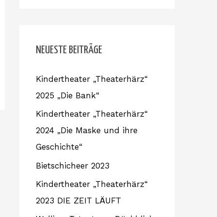
e
a
c
m
h
e
NEUESTE BEITRÄGE
n
Kindertheater „Theaterhärz“
n
2025 „Die Bank“
a
c
Kindertheater „Theaterhärz“
h
2024 „Die Maske und ihre
:
Geschichte“
Bietschicheer 2023
Kindertheater „Theaterhärz“
2023 DIE ZEIT LÄUFT