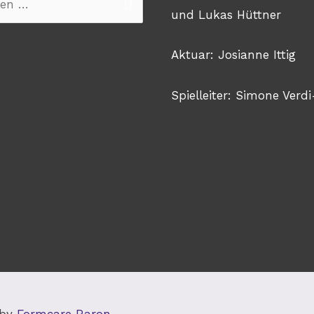
n
und Lukas Hüttner
Aktuar: Josianne Ittig
Spielleiter: Simone Verdi
 by
Formcare Raron