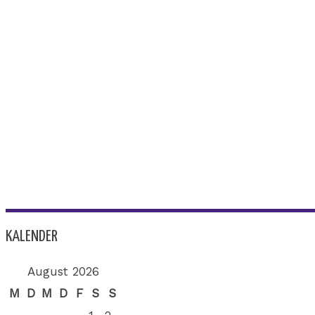
KALENDER
August 2026
M
D
M
D
F
S
S