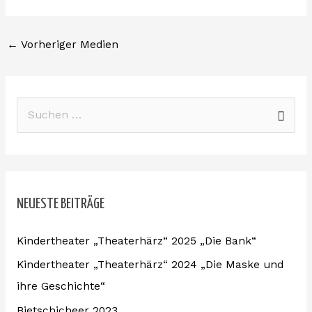
←
Vorheriger Medien
S
u
c
h
NEUESTE BEITRÄGE
e
n
Kindertheater „Theaterhärz“ 2025 „Die Bank“
n
Kindertheater „Theaterhärz“ 2024 „Die Maske und
a
ihre Geschichte“
c
Bietschicheer 2023