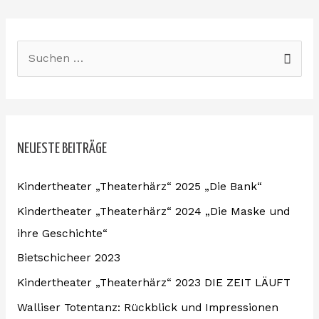
S
u
c
h
NEUESTE BEITRÄGE
e
n
Kindertheater „Theaterhärz“ 2025 „Die Bank“
n
Kindertheater „Theaterhärz“ 2024 „Die Maske und
a
ihre Geschichte“
c
Bietschicheer 2023
h
:
Kindertheater „Theaterhärz“ 2023 DIE ZEIT LÄUFT
Walliser Totentanz: Rückblick und Impressionen