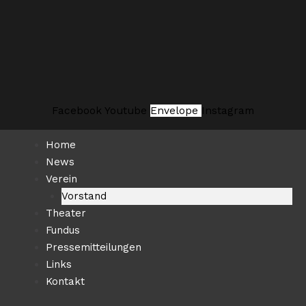
Zum
Suchen …
Inhalt
springen
Facebook
Youtube
Envelope
Instagram
Home
News
Verein
Vorstand
Theater
Fundus
Pressemitteilungen
Links
Kontakt