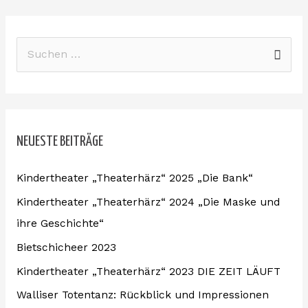
S
u
c
h
NEUESTE BEITRÄGE
e
n
Kindertheater „Theaterhärz“ 2025 „Die Bank“
n
Kindertheater „Theaterhärz“ 2024 „Die Maske und
a
ihre Geschichte“
c
Bietschicheer 2023
h
:
Kindertheater „Theaterhärz“ 2023 DIE ZEIT LÄUFT
Walliser Totentanz: Rückblick und Impressionen