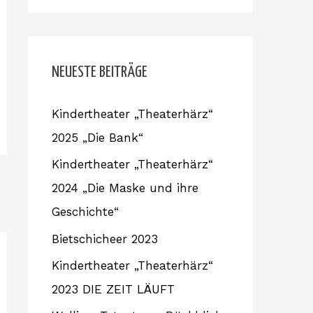
c
h
e
NEUESTE BEITRÄGE
n
Kindertheater „Theaterhärz“
n
2025 „Die Bank“
a
c
Kindertheater „Theaterhärz“
h
2024 „Die Maske und ihre
:
Geschichte“
Bietschicheer 2023
Kindertheater „Theaterhärz“
2023 DIE ZEIT LÄUFT