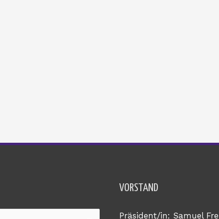
VORSTAND
Präsident/in: Samuel Fre