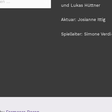
n
und Lukas Hüttner
Aktuar: Josianne Ittig
Spielleiter: Simone Verdi
 by
Formcare Raron