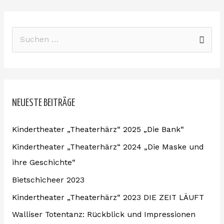
S
u
c
h
NEUESTE BEITRÄGE
e
n
Kindertheater „Theaterhärz“ 2025 „Die Bank“
n
Kindertheater „Theaterhärz“ 2024 „Die Maske und
a
ihre Geschichte“
c
Bietschicheer 2023
h
:
Kindertheater „Theaterhärz“ 2023 DIE ZEIT LÄUFT
Walliser Totentanz: Rückblick und Impressionen