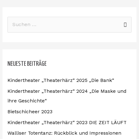
S
u
c
h
NEUESTE BEITRÄGE
e
n
Kindertheater „Theaterhärz“ 2025 „Die Bank“
n
Kindertheater „Theaterhärz“ 2024 „Die Maske und
a
ihre Geschichte“
c
Bietschicheer 2023
h
:
Kindertheater „Theaterhärz“ 2023 DIE ZEIT LÄUFT
Walliser Totentanz: Rückblick und Impressionen