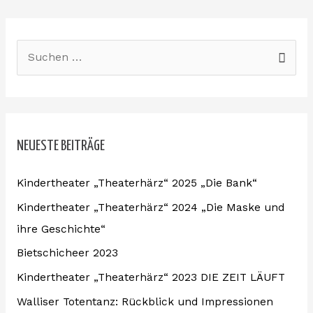
S
u
c
h
NEUESTE BEITRÄGE
e
n
Kindertheater „Theaterhärz“ 2025 „Die Bank“
n
Kindertheater „Theaterhärz“ 2024 „Die Maske und
a
ihre Geschichte“
c
Bietschicheer 2023
h
:
Kindertheater „Theaterhärz“ 2023 DIE ZEIT LÄUFT
Walliser Totentanz: Rückblick und Impressionen