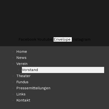
Zum
Suchen …
Inhalt
springen
Facebook
Youtube
Envelope
Instagram
Home
News
Verein
Vorstand
Theater
Fundus
Pressemitteilungen
Links
Kontakt