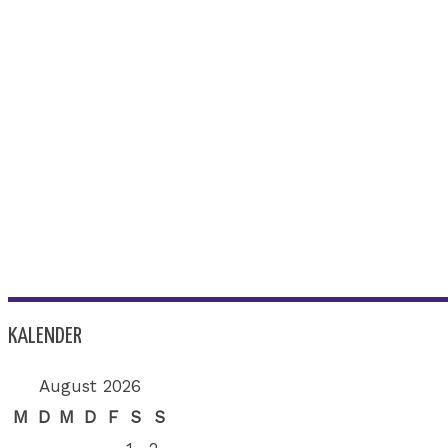
KALENDER
August 2026
M
D
M
D
F
S
S