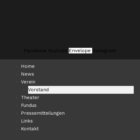
Zum
Suchen …
Inhalt
springen
Facebook
Youtube
Envelope
Instagram
Home
News
Verein
Vorstand
Theater
Fundus
Pressemitteilungen
Links
Kontakt