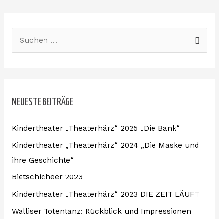
S
u
c
h
NEUESTE BEITRÄGE
e
n
Kindertheater „Theaterhärz“ 2025 „Die Bank“
n
Kindertheater „Theaterhärz“ 2024 „Die Maske und
a
ihre Geschichte“
c
Bietschicheer 2023
h
:
Kindertheater „Theaterhärz“ 2023 DIE ZEIT LÄUFT
Walliser Totentanz: Rückblick und Impressionen