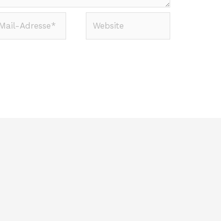
Website
-
sse*