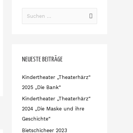
S
u
c
h
e
NEUESTE BEITRÄGE
n
Kindertheater „Theaterhärz“
n
2025 „Die Bank“
a
c
Kindertheater „Theaterhärz“
h
2024 „Die Maske und ihre
:
Geschichte“
Bietschicheer 2023