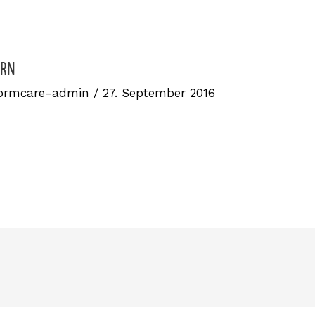
ERN
ormcare-admin
/
27. September 2016