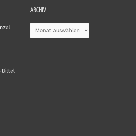
Archiv
ARCHIV
nzel
-Bittel