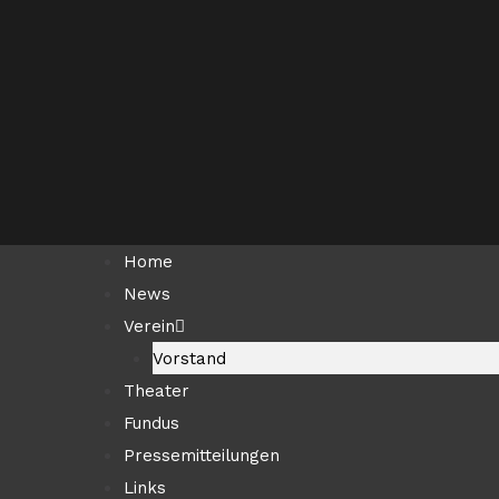
Zum
Inhalt
springen
Home
News
Verein
Vorstand
Theater
Fundus
Pressemitteilungen
Links