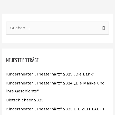
S
u
c
h
NEUESTE BEITRÄGE
e
n
Kindertheater „Theaterhärz“ 2025 „Die Bank“
n
Kindertheater „Theaterhärz“ 2024 „Die Maske und
a
ihre Geschichte“
c
Bietschicheer 2023
h
:
Kindertheater „Theaterhärz“ 2023 DIE ZEIT LÄUFT