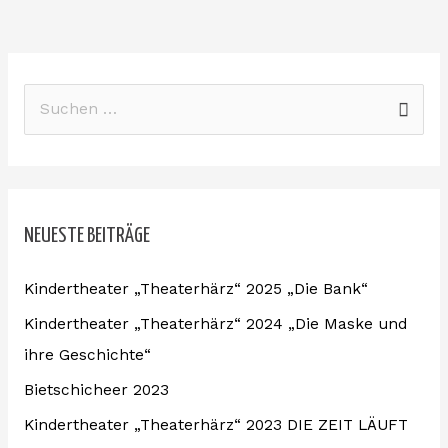
S
u
c
h
NEUESTE BEITRÄGE
e
n
Kindertheater „Theaterhärz“ 2025 „Die Bank“
n
Kindertheater „Theaterhärz“ 2024 „Die Maske und
a
ihre Geschichte“
c
Bietschicheer 2023
h
:
Kindertheater „Theaterhärz“ 2023 DIE ZEIT LÄUFT