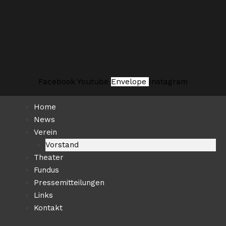
Zum
Suchen …
Inhalt
springen
Facebook
Youtube
Envelope
Instagram
Home
News
Verein
Vorstand
Theater
Fundus
Pressemitteilungen
Links
Kontakt