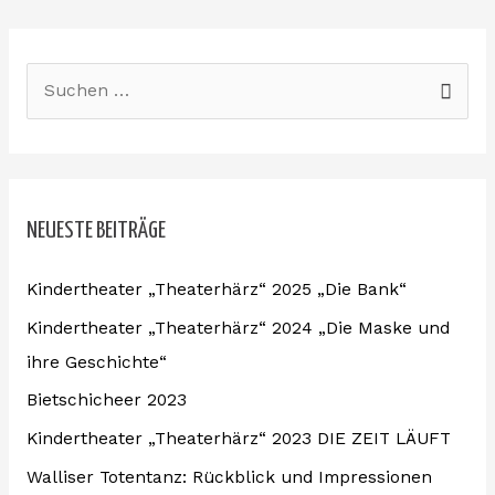
S
u
c
h
NEUESTE BEITRÄGE
e
n
Kindertheater „Theaterhärz“ 2025 „Die Bank“
n
Kindertheater „Theaterhärz“ 2024 „Die Maske und
a
ihre Geschichte“
c
Bietschicheer 2023
h
:
Kindertheater „Theaterhärz“ 2023 DIE ZEIT LÄUFT
Walliser Totentanz: Rückblick und Impressionen