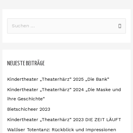
S
u
c
h
NEUESTE BEITRÄGE
e
n
Kindertheater „Theaterhärz“ 2025 „Die Bank“
n
Kindertheater „Theaterhärz“ 2024 „Die Maske und
a
ihre Geschichte“
c
Bietschicheer 2023
h
:
Kindertheater „Theaterhärz“ 2023 DIE ZEIT LÄUFT
Walliser Totentanz: Rückblick und Impressionen