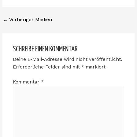
o
e
p
r
k
e
a
←
Vorheriger Medien
m
SCHREIBE EINEN KOMMENTAR
Deine E-Mail-Adresse wird nicht veröffentlicht.
Erforderliche Felder sind mit
*
markiert
Kommentar
*