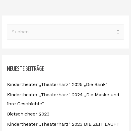
S
u
c
h
NEUESTE BEITRÄGE
e
n
Kindertheater „Theaterhärz“ 2025 „Die Bank“
n
Kindertheater „Theaterhärz“ 2024 „Die Maske und
a
ihre Geschichte“
c
Bietschicheer 2023
h
:
Kindertheater „Theaterhärz“ 2023 DIE ZEIT LÄUFT