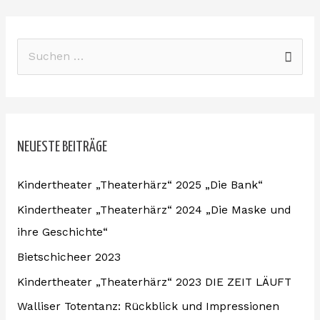
S
u
c
h
NEUESTE BEITRÄGE
e
n
Kindertheater „Theaterhärz“ 2025 „Die Bank“
n
Kindertheater „Theaterhärz“ 2024 „Die Maske und
a
ihre Geschichte“
c
Bietschicheer 2023
h
:
Kindertheater „Theaterhärz“ 2023 DIE ZEIT LÄUFT
Walliser Totentanz: Rückblick und Impressionen