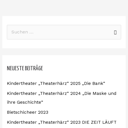
S
u
c
h
NEUESTE BEITRÄGE
e
n
Kindertheater „Theaterhärz“ 2025 „Die Bank“
n
Kindertheater „Theaterhärz“ 2024 „Die Maske und
a
ihre Geschichte“
c
Bietschicheer 2023
h
:
Kindertheater „Theaterhärz“ 2023 DIE ZEIT LÄUFT