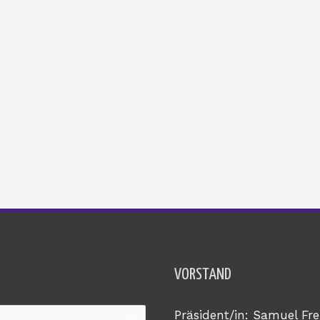
VORSTAND
Präsident/in: Samuel Fre