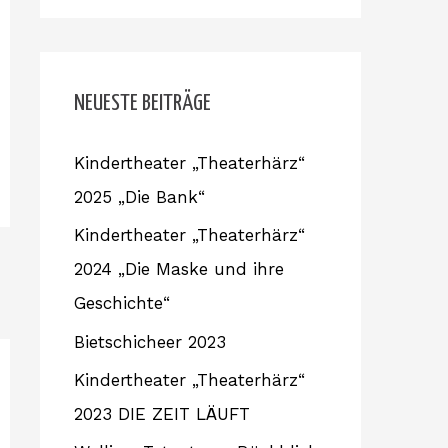
c
h
e
NEUESTE BEITRÄGE
n
Kindertheater „Theaterhärz“
n
2025 „Die Bank“
a
c
Kindertheater „Theaterhärz“
h
2024 „Die Maske und ihre
:
Geschichte“
Bietschicheer 2023
Kindertheater „Theaterhärz“
2023 DIE ZEIT LÄUFT