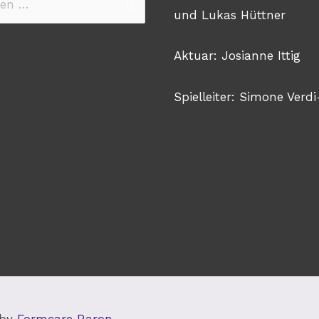
n
und Lukas Hüttner
Aktuar: Josianne Ittig
Spielleiter: Simone Verdi
 by
Formcare Raron