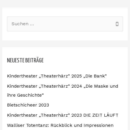
S
u
c
h
NEUESTE BEITRÄGE
e
n
Kindertheater „Theaterhärz“ 2025 „Die Bank“
n
Kindertheater „Theaterhärz“ 2024 „Die Maske und
a
ihre Geschichte“
c
Bietschicheer 2023
h
:
Kindertheater „Theaterhärz“ 2023 DIE ZEIT LÄUFT
Walliser Totentanz: Rückblick und Impressionen