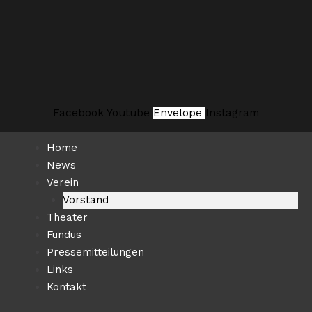
Zum
Suchen …
Inhalt
springen
Facebook
Youtube
Envelope
Instagram
Home
News
Verein
Vorstand
Theater
Fundus
Pressemitteilungen
Links
Kontakt