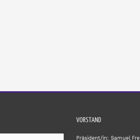
VORSTAND
Präsident/in: Samuel Fre