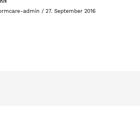
k
ERN
ormcare-admin
/
27. September 2016