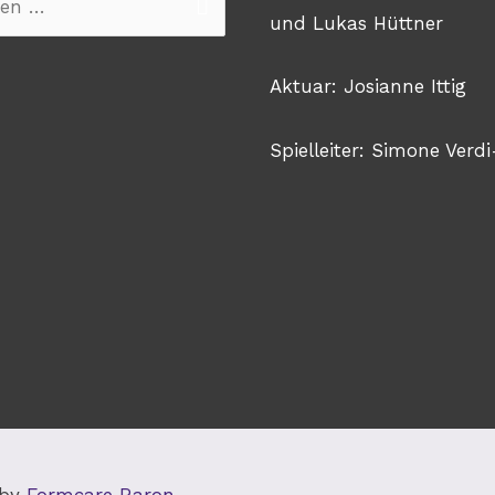
n
und Lukas Hüttner
Aktuar: Josianne Ittig
Spielleiter: Simone Verdi
 by
Formcare Raron