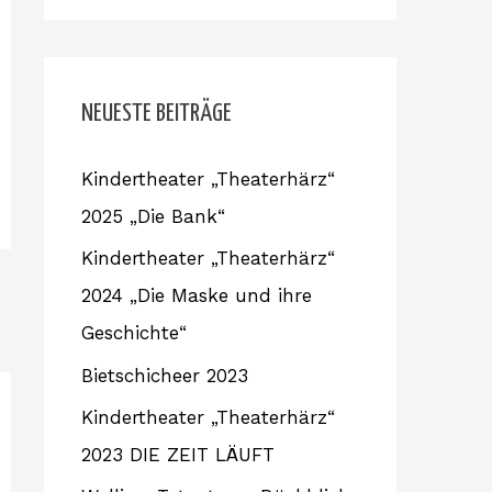
e
a
c
m
h
e
NEUESTE BEITRÄGE
n
Kindertheater „Theaterhärz“
n
2025 „Die Bank“
a
c
Kindertheater „Theaterhärz“
h
2024 „Die Maske und ihre
:
Geschichte“
Bietschicheer 2023
Kindertheater „Theaterhärz“
2023 DIE ZEIT LÄUFT