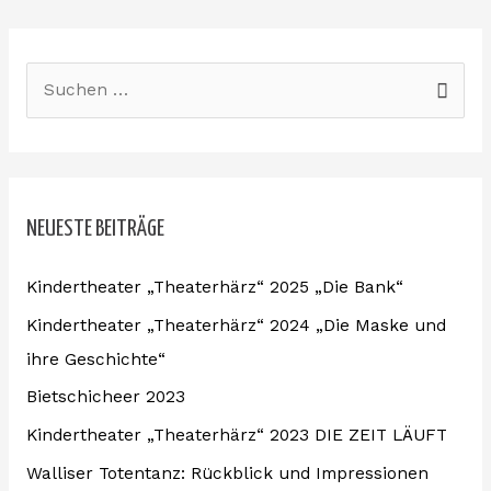
S
u
c
h
NEUESTE BEITRÄGE
e
n
Kindertheater „Theaterhärz“ 2025 „Die Bank“
n
Kindertheater „Theaterhärz“ 2024 „Die Maske und
a
ihre Geschichte“
c
Bietschicheer 2023
h
:
Kindertheater „Theaterhärz“ 2023 DIE ZEIT LÄUFT
Walliser Totentanz: Rückblick und Impressionen