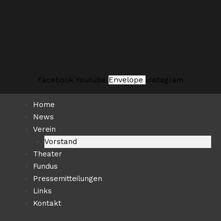
Zum
Suchen …
Inhalt
springen
Facebook
Youtube
Envelope
Instagram
Home
News
Verein
Vorstand
Theater
Fundus
Pressemitteilungen
Links
Kontakt