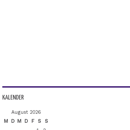
KALENDER
August 2026
M
D
M
D
F
S
S