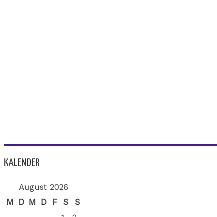
KALENDER
August 2026
M
D
M
D
F
S
S