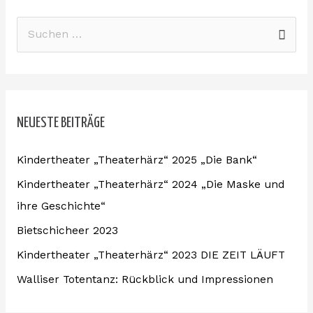
S
u
c
h
NEUESTE BEITRÄGE
e
n
Kindertheater „Theaterhärz“ 2025 „Die Bank“
n
Kindertheater „Theaterhärz“ 2024 „Die Maske und
a
ihre Geschichte“
c
Bietschicheer 2023
h
:
Kindertheater „Theaterhärz“ 2023 DIE ZEIT LÄUFT
Walliser Totentanz: Rückblick und Impressionen