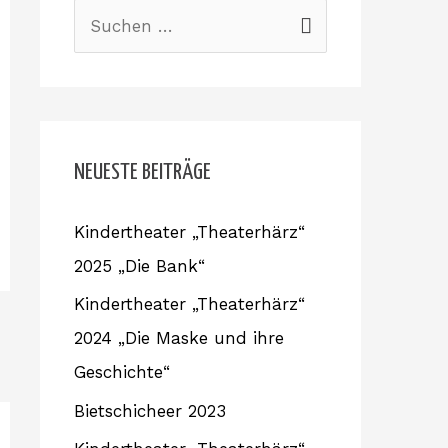
S
u
c
h
e
NEUESTE BEITRÄGE
n
Kindertheater „Theaterhärz“
n
2025 „Die Bank“
a
c
Kindertheater „Theaterhärz“
h
2024 „Die Maske und ihre
:
Geschichte“
Bietschicheer 2023