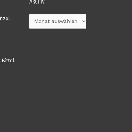
Archiv
ARCHIV
nzel
-Bittel