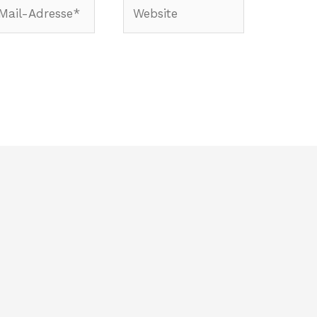
Website
-
sse*