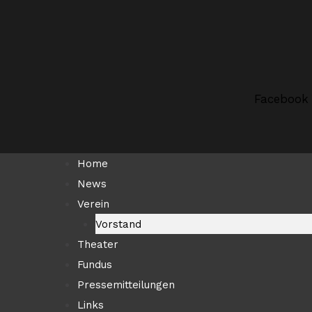
Zum
Suchen …
Inhalt
springen
Facebook
Home
News
Verein
Vorstand
Theater
Fundus
Pressemitteilungen
Links